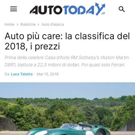
Home
Rubriche
Auto d'epoca
Auto più care: la classifica del
2018, i prezzi
Prima della celebre Casa d'Aste RM Sotheby's l'Aston Martin
DBR1, battuta a 22,5 milioni di dollari. Poi quasi solo Ferrari.
Da
Luca Talotta
-
Mar 12, 2018