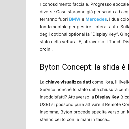
riconoscimento facciale. Progresso epocale
diverse Case staranno già pensando ad acquis
terranno fuori
BMW
e
Mercedes
. I due co
fondamentale per gestire l’intera l’auto. Sull
degli optional optional la “Display Key”. Gin
stato della vettura. E, attraverso il Touch D
ordini.
Byton Concept: la sfida è 
La
chiave visualizza dati
come l’ora, il livel
Service nonché lo stato della chiusura central
Insoddisfatti? Attraverso la
Display Key
(rica
USB) si possono pure attivare il Remote Cont
Insomma, Byton procede spedita verso un f
stanno certo con le mani in tasca…