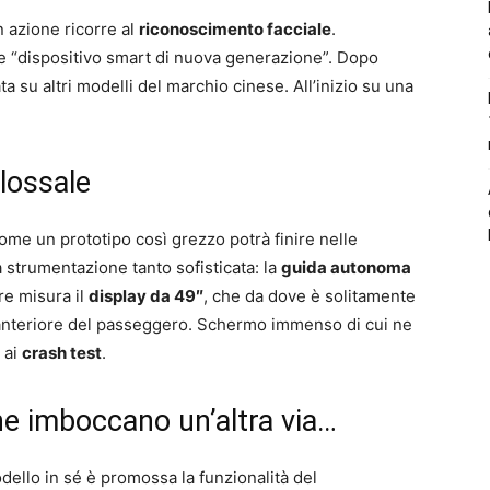
n azione ricorre al
riconoscimento facciale
.
me “dispositivo smart di nuova generazione”. Dopo
ta su altri modelli del marchio cinese. All’inizio su una
lossale
ome un prototipo così grezzo potrà finire nelle
 strumentazione tanto sofisticata: la
guida autonoma
re misura il
display da 49″
, che da dove è solitamente
a anteriore del passeggero. Schermo immenso di cui ne
 ai
crash test
.
e imboccano un’altra via…
odello in sé è promossa la funzionalità del