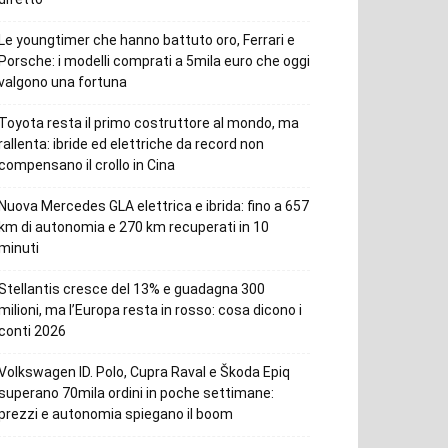
Le youngtimer che hanno battuto oro, Ferrari e
Porsche: i modelli comprati a 5mila euro che oggi
valgono una fortuna
Toyota resta il primo costruttore al mondo, ma
rallenta: ibride ed elettriche da record non
compensano il crollo in Cina
Nuova Mercedes GLA elettrica e ibrida: fino a 657
km di autonomia e 270 km recuperati in 10
minuti
Stellantis cresce del 13% e guadagna 300
milioni, ma l’Europa resta in rosso: cosa dicono i
conti 2026
Volkswagen ID. Polo, Cupra Raval e Škoda Epiq
superano 70mila ordini in poche settimane:
prezzi e autonomia spiegano il boom