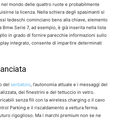
 nel mondo delle quattro ruote e probabilmente
irne la licenza. Nella schiera degli spasimanti si
lossi tedeschi cominciano bens alla chiave, elemento
a Bmw Serie 7, ad esempio, è già inserita nella lista
gillo in grado di fornire parecchie informazioni sullo
isplay integrato, consente di impartire determinati
lanciata
lo del
serbatoio
, l’autonomia attuale e i messaggi del
izzata, dei finestrini e del tettuccio in vetro.
ricabili senza fili con la wireless charging o il cavo
rol Parking e il riscaldamento a vettura ferma.
uturo rigoglioso. Ma i marchi premium non se ne