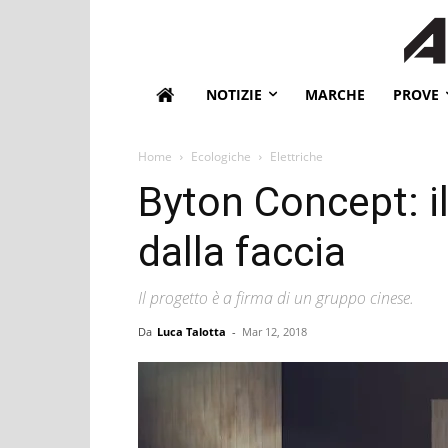
NOTIZIE
MARCHE
PROVE
Home
Ecologiche
Elettriche
Byton Concept: il
dalla faccia
Il progetto è a firma di un gruppo cinese.
Da
Luca Talotta
-
Mar 12, 2018