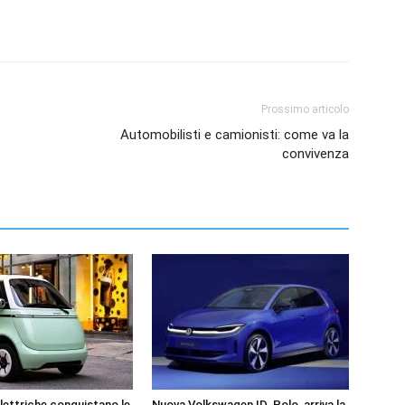
Prossimo articolo
Automobilisti e camionisti: come va la
convivenza
elettriche conquistano le
Nuova Volkswagen ID. Polo, arriva la