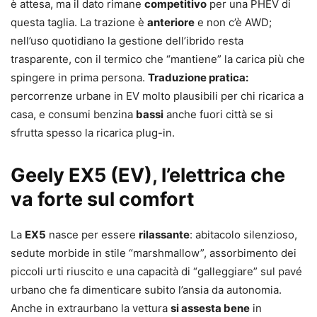
è attesa, ma il dato rimane
competitivo
per una PHEV di
questa taglia. La trazione è
anteriore
e non c’è AWD;
nell’uso quotidiano la gestione dell’ibrido resta
trasparente, con il termico che “mantiene” la carica più che
spingere in prima persona.
Traduzione pratica:
percorrenze urbane in EV molto plausibili per chi ricarica a
casa, e consumi benzina
bassi
anche fuori città se si
sfrutta spesso la ricarica plug-in.
Geely EX5 (EV), l’elettrica che
va forte sul comfort
La
EX5
nasce per essere
rilassante
: abitacolo silenzioso,
sedute morbide in stile “marshmallow”, assorbimento dei
piccoli urti riuscito e una capacità di “galleggiare” sul pavé
urbano che fa dimenticare subito l’ansia da autonomia.
Anche in extraurbano la vettura
si assesta bene
in