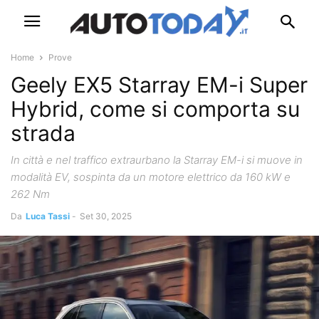
Home
Prove
Geely EX5 Starray EM-i Super
Hybrid, come si comporta su
strada
In città e nel traffico extraurbano la Starray EM-i si muove in
modalità EV, sospinta da un motore elettrico da 160 kW e
262 Nm
Da
Luca Tassi
-
Set 30, 2025