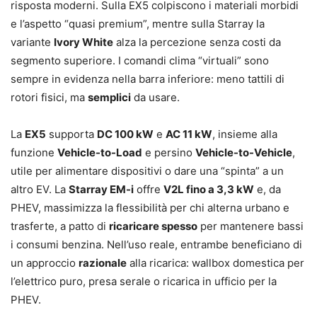
risposta moderni. Sulla EX5 colpiscono i materiali morbidi
e l’aspetto “quasi premium”, mentre sulla Starray la
variante
Ivory White
alza la percezione senza costi da
segmento superiore. I comandi clima “virtuali” sono
sempre in evidenza nella barra inferiore: meno tattili di
rotori fisici, ma
semplici
da usare.
La
EX5
supporta
DC 100 kW
e
AC 11 kW
, insieme alla
funzione
Vehicle-to-Load
e persino
Vehicle-to-Vehicle
,
utile per alimentare dispositivi o dare una “spinta” a un
altro EV. La
Starray EM-i
offre
V2L fino a 3,3 kW
e, da
PHEV, massimizza la flessibilità per chi alterna urbano e
trasferte, a patto di
ricaricare spesso
per mantenere bassi
i consumi benzina. Nell’uso reale, entrambe beneficiano di
un approccio
razionale
alla ricarica: wallbox domestica per
l’elettrico puro, presa serale o ricarica in ufficio per la
PHEV.