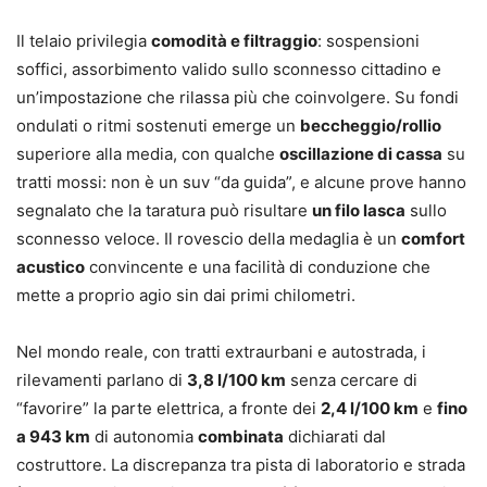
Il telaio privilegia
comodità e filtraggio
: sospensioni
soffici, assorbimento valido sullo sconnesso cittadino e
un’impostazione che rilassa più che coinvolgere. Su fondi
ondulati o ritmi sostenuti emerge un
beccheggio/rollio
superiore alla media, con qualche
oscillazione di cassa
su
tratti mossi: non è un suv “da guida”, e alcune prove hanno
segnalato che la taratura può risultare
un filo lasca
sullo
sconnesso veloce. Il rovescio della medaglia è un
comfort
acustico
convincente e una facilità di conduzione che
mette a proprio agio sin dai primi chilometri.
Nel mondo reale, con tratti extraurbani e autostrada, i
rilevamenti parlano di
3,8 l/100 km
senza cercare di
“favorire” la parte elettrica, a fronte dei
2,4 l/100 km
e
fino
a 943 km
di autonomia
combinata
dichiarati dal
costruttore. La discrepanza tra pista di laboratorio e strada