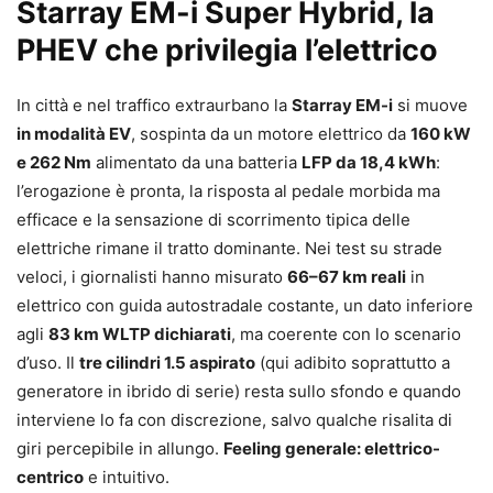
Starray EM-i Super Hybrid, la
PHEV che privilegia l’elettrico
In città e nel traffico extraurbano la
Starray EM-i
si muove
in modalità EV
, sospinta da un motore elettrico da
160 kW
e 262 Nm
alimentato da una batteria
LFP da 18,4 kWh
:
l’erogazione è pronta, la risposta al pedale morbida ma
efficace e la sensazione di scorrimento tipica delle
elettriche rimane il tratto dominante. Nei test su strade
veloci, i giornalisti hanno misurato
66–67 km reali
in
elettrico con guida autostradale costante, un dato inferiore
agli
83 km WLTP dichiarati
, ma coerente con lo scenario
d’uso. Il
tre cilindri 1.5 aspirato
(qui adibito soprattutto a
generatore in ibrido di serie) resta sullo sfondo e quando
interviene lo fa con discrezione, salvo qualche risalita di
giri percepibile in allungo.
Feeling generale: elettrico-
centrico
e intuitivo.