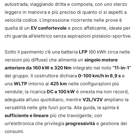
autostrada, viaggiando dritta e composta, con uno sterzo
leggero in manovra e più preciso di quanto ci si aspetti a
velocità codice. L’impressione ricorrente nelle prove è
quella di un
EV confortevole
e poco affaticante, ideale per
chi guarda all’elettrico senza aspirazioni pistaiolo-sportive.
Sotto il pavimento c’è una batteria
LFP
(60 kWh circa nelle
versioni più diffuse) che alimenta un
singolo motore
anteriore da 160 kW e 320 Nm
integrato nel noto
“11-in-1”
del gruppo. Il costruttore dichiara
0-100 km/h in 6,9 s
e
una
WLTP
intorno ai
425 km
nelle configurazioni più
vendute; la ricarica
DC a 100 kW
è onesta ma non record,
adeguata all’uso quotidiano, mentre
V2L/V2V
ampliano la
versatilità nelle gite fuori porta. Alla guida, la spinta è
sufficiente e lineare
più che travolgente, con
un’elettronica che privilegia
progressività
e gestione dei
consumi.