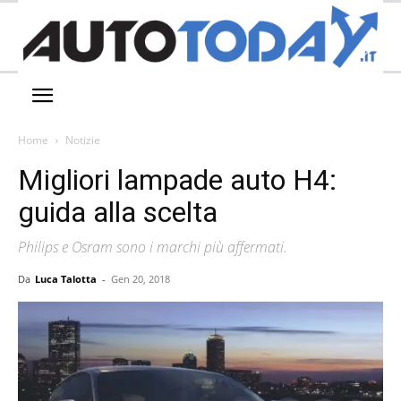
Home
Notizie
Migliori lampade auto H4:
guida alla scelta
Philips e Osram sono i marchi più affermati.
Da
Luca Talotta
-
Gen 20, 2018