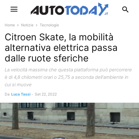
Home
Notizie
Tecnologie
Citroen Skate, la mobilità
alternativa elettrica passa
dalle ruote sferiche
La velocità massima che questa piattaforma può percorrere
è di 4,8 chilometri orari o 25,75 a seconda dell'ambiente in
cui si muove
Da
Luca Tassi
-
Set 22, 2022