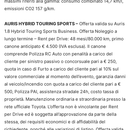
massimi riferiti alla gamma: consumo combinato 14,7 km/l,
emissioni CO2 157 g/km.
AURIS HYBRID TOURING SPORTS –
Offerta valida su Auris
1.8 Hybrid Touring Sports Business. Offerta Noleggio a
lungo termine – Rent per Drive: 48 mesi/80.000 km, primo
canone anticipato € 4.500 (IVA esclusa). Il canone
comprende Polizza RC Auto con penalità a carico del
cliente per sinistro passivo o concorsuale pari a € 250,
quota in caso di Furto a carico del cliente pari al 10% sul
valore commerciale al momento dell’evento, garanzia danni
al veicolo/incendio con quota a carico del cliente pari a €
500, Polizza PAI, assistenza stradale 24h, costo tassa di
proprietà. Manutenzione ordinaria e straordinaria presso la
rete ufficiale Toyota. L’offerta non è vincolante per Rent
per Drive ed è soggetta all’approvazione da parte della
stessa, dei requisiti economici e di affidabilità del
richiedente, nonché alle variazioni di listino. Offerta valida