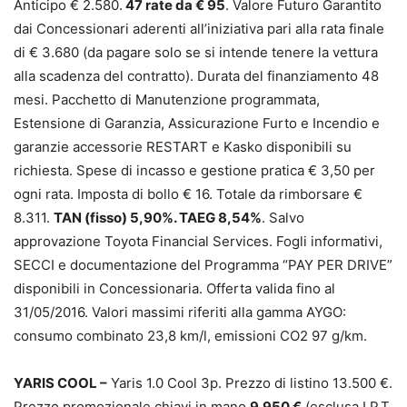
Anticipo € 2.580.
47 rate da € 95
. Valore Futuro Garantito
dai Concessionari aderenti all’iniziativa pari alla rata finale
di € 3.680 (da pagare solo se si intende tenere la vettura
alla scadenza del contratto). Durata del finanziamento 48
mesi. Pacchetto di Manutenzione programmata,
Estensione di Garanzia, Assicurazione Furto e Incendio e
garanzie accessorie RESTART e Kasko disponibili su
richiesta. Spese di incasso e gestione pratica € 3,50 per
ogni rata. Imposta di bollo € 16. Totale da rimborsare €
8.311.
TAN (fisso) 5,90%. TAEG 8,54%
. Salvo
approvazione Toyota Financial Services. Fogli informativi,
SECCI e documentazione del Programma “PAY PER DRIVE”
disponibili in Concessionaria. Offerta valida fino al
31/05/2016. Valori massimi riferiti alla gamma AYGO:
consumo combinato 23,8 km/l, emissioni CO2 97 g/km.
YARIS COOL –
Yaris 1.0 Cool 3p. Prezzo di listino 13.500 €.
Prezzo promozionale chiavi in mano
9.950 €
(esclusa I.P.T.