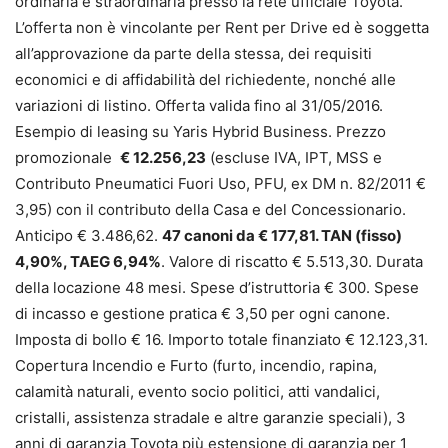
ordinaria e straordinaria presso la rete ufficiale Toyota.
L’offerta non è vincolante per Rent per Drive ed è soggetta
all’approvazione da parte della stessa, dei requisiti
economici e di affidabilità del richiedente, nonché alle
variazioni di listino. Offerta valida fino al 31/05/2016.
Esempio di leasing su Yaris Hybrid Business. Prezzo
promozionale
€ 12.256,23
(escluse IVA, IPT, MSS e
Contributo Pneumatici Fuori Uso, PFU, ex DM n. 82/2011 €
3,95) con il contributo della Casa e del Concessionario.
Anticipo € 3.486,62.
47 canoni da € 177,81. TAN (fisso)
4,90%, TAEG 6,94%
. Valore di riscatto € 5.513,30. Durata
della locazione 48 mesi. Spese d’istruttoria € 300. Spese
di incasso e gestione pratica € 3,50 per ogni canone.
Imposta di bollo € 16. Importo totale finanziato € 12.123,31.
Copertura Incendio e Furto (furto, incendio, rapina,
calamità naturali, evento socio politici, atti vandalici,
cristalli, assistenza stradale e altre garanzie speciali), 3
anni di garanzia Toyota più estensione di garanzia per 1