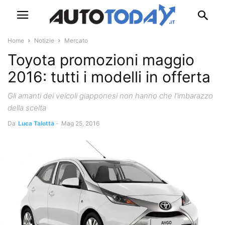
Home
Notizie
Mercato
Toyota promozioni maggio
2016: tutti i modelli in offerta
Gli amanti dei veicoli giapponesi non hanno che l'imbarazzo
della scelta
Da
Luca Talotta
-
Mag 25, 2016