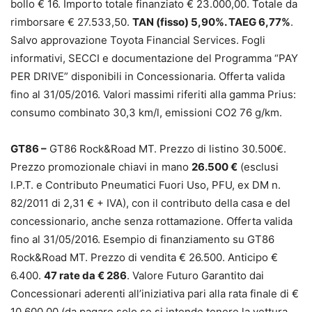
bollo € 16. Importo totale finanziato € 23.000,00. Totale da
rimborsare € 27.533,50.
TAN (fisso) 5,90%. TAEG 6,77%
.
Salvo approvazione Toyota Financial Services. Fogli
informativi, SECCI e documentazione del Programma “PAY
PER DRIVE” disponibili in Concessionaria. Offerta valida
fino al 31/05/2016. Valori massimi riferiti alla gamma Prius:
consumo combinato 30,3 km/l, emissioni CO2 76 g/km.
GT86 –
GT86 Rock&Road MT. Prezzo di listino 30.500€.
Prezzo promozionale chiavi in mano
26.500 €
(esclusi
I.P.T. e Contributo Pneumatici Fuori Uso, PFU, ex DM n.
82/2011 di 2,31 € + IVA), con il contributo della casa e del
concessionario, anche senza rottamazione. Offerta valida
fino al 31/05/2016. Esempio di finanziamento su GT86
Rock&Road MT. Prezzo di vendita € 26.500. Anticipo €
6.400.
47 rate da € 286
. Valore Futuro Garantito dai
Concessionari aderenti all’iniziativa pari alla rata finale di €
10.600,00 (da pagare solo se si intende tenere la vettura