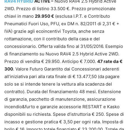
RAV4 HYBRID
ACTIVE –
Nuovo RAV4 2.5 Hybrid Active
2WD. Prezzo di listino 33.500 €. Prezzo promozionale
chiavi in mano
29.950 €
(esclusa I.P.T. e Contributo
Pneumatici Fuori Uso, PFU, ex DM n. 82/2011 di 2,31 € +
IVA) grazie agli ecoincentivi Toyota, anche senza
rottamazione, con il contributo della casa e del
concessionario. Offerta valida fino al 31/05/2016. Esempio
di finanziamento su Nuovo RAV4 2.5 Hybrid Active 2WD.
Prezzo di vendita € 29.950. Anticipo € 7.000.
47 rate da €
300
. Valore Futuro Garantito dai Concessionari aderenti
all’iniziativa pari alla rata finale di € 13.477,50 (da pagare
solo se si intende tenere la vettura alla scadenza del
contratto). Durata del finanziamento 48 mesi. Estensione
di garanzia, pacchetto di manutenzione, assicurazione
incendio&furto e garanzie accessorie RESTART e Kasko
disponibili su richiesta. Spese d’istruttoria € 250. Spese di
incasso e gestione pratica € 3,50 per ogni rata. Imposta di
bollo € 16. Importo totale finanziato € 23.200,00. Totale da