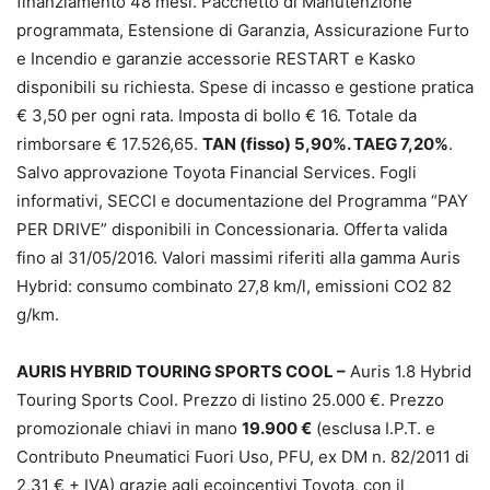
finanziamento 48 mesi. Pacchetto di Manutenzione
programmata, Estensione di Garanzia, Assicurazione Furto
e Incendio e garanzie accessorie RESTART e Kasko
disponibili su richiesta. Spese di incasso e gestione pratica
€ 3,50 per ogni rata. Imposta di bollo € 16. Totale da
rimborsare € 17.526,65.
TAN (fisso) 5,90%. TAEG 7,20%
.
Salvo approvazione Toyota Financial Services. Fogli
informativi, SECCI e documentazione del Programma “PAY
PER DRIVE” disponibili in Concessionaria. Offerta valida
fino al 31/05/2016. Valori massimi riferiti alla gamma Auris
Hybrid: consumo combinato 27,8 km/l, emissioni CO2 82
g/km.
AURIS HYBRID TOURING SPORTS COOL –
Auris 1.8 Hybrid
Touring Sports Cool. Prezzo di listino 25.000 €. Prezzo
promozionale chiavi in mano
19.900 €
(esclusa I.P.T. e
Contributo Pneumatici Fuori Uso, PFU, ex DM n. 82/2011 di
2,31 € + IVA) grazie agli ecoincentivi Toyota, con il