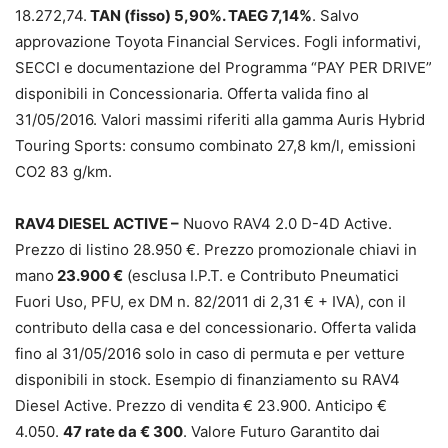
18.272,74.
TAN (fisso) 5,90%. TAEG 7,14%
. Salvo
approvazione Toyota Financial Services. Fogli informativi,
SECCI e documentazione del Programma “PAY PER DRIVE”
disponibili in Concessionaria. Offerta valida fino al
31/05/2016. Valori massimi riferiti alla gamma Auris Hybrid
Touring Sports: consumo combinato 27,8 km/l, emissioni
CO2 83 g/km.
RAV4 DIESEL ACTIVE –
Nuovo RAV4 2.0 D-4D Active.
Prezzo di listino 28.950 €. Prezzo promozionale chiavi in
mano
23.900 €
(esclusa I.P.T. e Contributo Pneumatici
Fuori Uso, PFU, ex DM n. 82/2011 di 2,31 € + IVA), con il
contributo della casa e del concessionario. Offerta valida
fino al 31/05/2016 solo in caso di permuta e per vetture
disponibili in stock. Esempio di finanziamento su RAV4
Diesel Active. Prezzo di vendita € 23.900. Anticipo €
4.050.
47 rate da € 300
. Valore Futuro Garantito dai