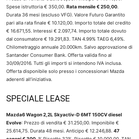
Spese istruttoria € 350,00.
Rata mensile € 250,00
.
Durata 36 mesi (escluso VFG). Valore Futuro Garantito
pari alla rata finale € 10.120,00. Importo totale del credito
€ 16.671,55. Interessi € 2.097,74. Importo totale dovuto
dal consumatore € 19.291,83. TAN 4.99% TAEG 6,49%.
Chilometraggio annuale 20.000km. Salvo approvazione di
Santander Consumer Bank. Offerta valida fino al
30/09/2016. Tutti gli importi si intendono IVA inclusa.
Offerta disponibile solo presso i concessionari Mazda
aderenti all’iniziativa.
SPECIALE LEASE
Mazda6 Wagon 2,2L Skyactiv-D 6MT 150CV diesel
Evolve
: Prezzo di vendita € 31.250,00. Imponibile €
25.614,75. Durata 48 mesi. Anticipo € 12.246,88.
47
canoni € 300
. % Riscatto 32%. Riscatto € 10.000,00. TAN