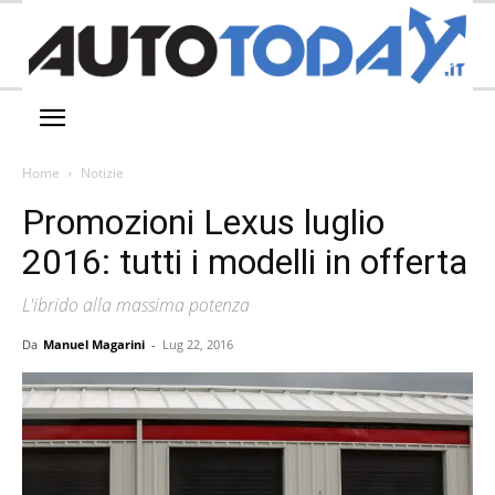
Home
Notizie
Promozioni Lexus luglio
2016: tutti i modelli in offerta
L'ibrido alla massima potenza
Da
Manuel Magarini
-
Lug 22, 2016