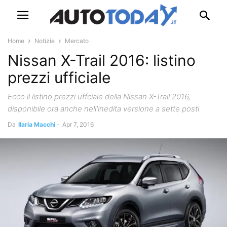
Home
Notizie
Mercato
Nissan X-Trail 2016: listino
prezzi ufficiale
Ecco il listino prezzi uffciale della Nissan X-Trail 2016,
disponibile ora anche nell'inedita versione a sette posti
Da
Ilaria Macchi
-
Apr 7, 2016