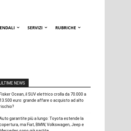
IENDALI
SERVIZI
RUBRICHE
ULTIME NEWS
Fisker Ocean, il SUV elettrico crolla da 70.000 a
13.500 euro: grande affare o acquisto ad alto
rischio?
Auto garantite più a lungo: Toyota estende la
copertura, ma Fiat, BMW, Volkswagen, Jeep e
Mercedes sono già partite