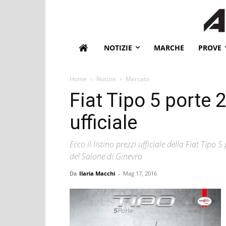
NOTIZIE
MARCHE
PROVE
Home
Notizie
Mercato
Fiat Tipo 5 porte 2
ufficiale
Ecco il listino prezzi ufficiale della Fiat Tipo
del Salone di Ginevra
Da
Ilaria Macchi
-
Mag 17, 2016