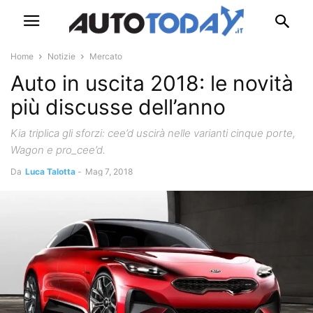
Home
Notizie
Mercato
Auto in uscita 2018: le novità
più discusse dell’anno
Kia triplica gli sforzi: cee’d uscirà nelle varianti cinque porte,
Wagon e pro_cee’d.
Da
Luca Talotta
-
Mag 7, 2018