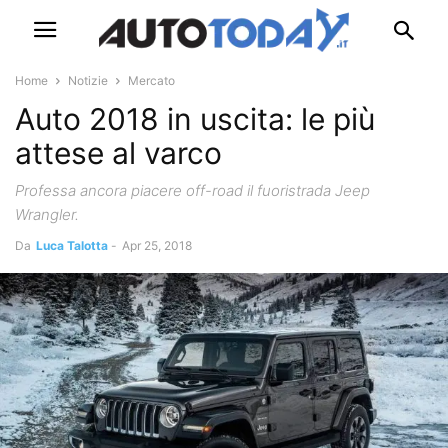
Home
Notizie
Mercato
Auto 2018 in uscita: le più
attese al varco
Professa ancora piacere off-road il fuoristrada Jeep
Wrangler.
Da
Luca Talotta
-
Apr 25, 2018