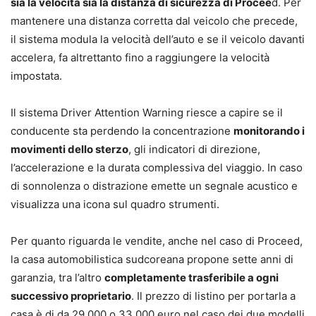
sia la velocità sia la distanza di sicurezza di Procee
d. Per
mantenere una distanza corretta dal veicolo che precede,
il sistema modula la velocità dell’auto e se il veicolo davanti
accelera, fa altrettanto fino a raggiungere la velocità
impostata.
Il sistema Driver Attention Warning riesce a capire se il
conducente sta perdendo la concentrazione
monitorando i
movimenti dello sterzo
, gli indicatori di direzione,
l’accelerazione e la durata complessiva del viaggio. In caso
di sonnolenza o distrazione emette un segnale acustico e
visualizza una icona sul quadro strumenti.
Per quanto riguarda le vendite, anche nel caso di Proceed,
la casa automobilistica sudcoreana propone sette anni di
garanzia, tra l’altro
completamente trasferibile a ogni
successivo proprietario
. Il prezzo di listino per portarla a
casa è di da 29.000 o 33.000 euro nel caso dei due modelli