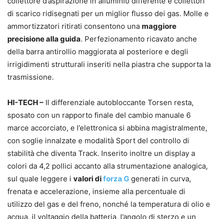
collettore d’aspirazione in alluminio differente e collettori
di scarico ridisegnati per un miglior flusso dei gas. Molle e
ammortizzatori ritirati consentono una
maggiore
precisione alla guida
. Perfezionamento ricavato anche
della barra antirollio maggiorata al posteriore e degli
irrigidimenti strutturali inseriti nella piastra che supporta la
trasmissione.
HI-TECH –
Il differenziale autobloccante Torsen resta,
sposato con un rapporto finale del cambio manuale 6
marce accorciato, e l’elettronica si abbina magistralmente,
con soglie innalzate e modalità Sport del controllo di
stabilità che diventa Track. Inserito inoltre un display a
colori da 4,2 pollici accanto alla strumentazione analogica,
sul quale leggere i
valori di
forza G
generati in curva,
frenata e accelerazione, insieme alla percentuale di
utilizzo del gas e del freno, nonché la temperatura di olio e
acqua, il voltaggio della batteria, l’angolo di sterzo e un