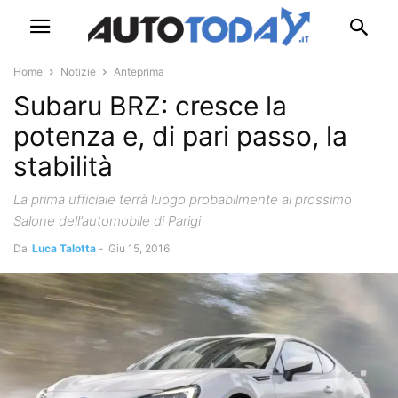
Home
Notizie
Anteprima
Subaru BRZ: cresce la
potenza e, di pari passo, la
stabilità
La prima ufficiale terrà luogo probabilmente al prossimo
Salone dell’automobile di Parigi
Da
Luca Talotta
-
Giu 15, 2016