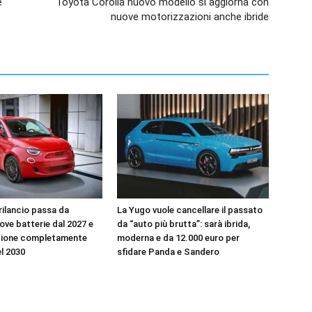
e
Toyota Corolla nuovo modello si aggiorna con
nuove motorizzazioni anche ibride
l rilancio passa da
La Yugo vuole cancellare il passato
uove batterie dal 2027 e
da “auto più brutta”: sarà ibrida,
zione completamente
moderna e da 12.000 euro per
el 2030
sfidare Panda e Sandero