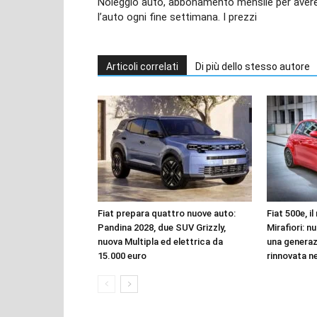
Noleggio auto, abbonamento mensile per aver
l’auto ogni fine settimana. I prezzi
Articoli correlati
Di più dello stesso autore
Fiat prepara quattro nuove auto:
Fiat 500e, i
Pandina 2028, due SUV Grizzly,
Mirafiori: n
nuova Multipla ed elettrica da
una genera
15.000 euro
rinnovata n