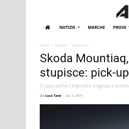
NOTIZIE
MARCHE
PROVE
Home
Notizie
Anteprima
Skoda Mountiaq,
stupisce: pick-u
Ci sono anche il frigorifero integrato e orna
Da
Luca Tassi
-
Giu 5, 2019