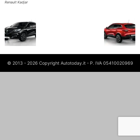
Renault Kadjar
© 2013 - 2026 Copyright Autotoday.it - P. IVA 05410020969