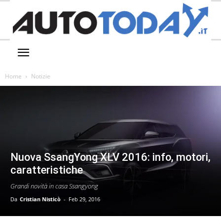
Home
Notizie
Nuova SsangYong XLV 2016: info, motori,
caratteristiche
Grandi novità in casa Ssangyong
Da
Cristian Nisticò
-
Feb 29, 2016