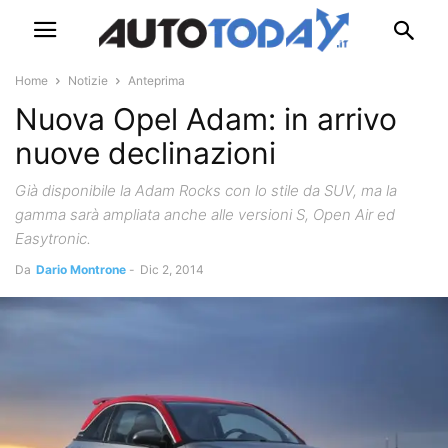
Home
Notizie
Anteprima
Nuova Opel Adam: in arrivo
nuove declinazioni
Già disponibile la Adam Rocks con lo stile da SUV, ma la
gamma sarà ampliata anche alle versioni S, Open Air ed
Easytronic.
Da
Dario Montrone
-
Dic 2, 2014