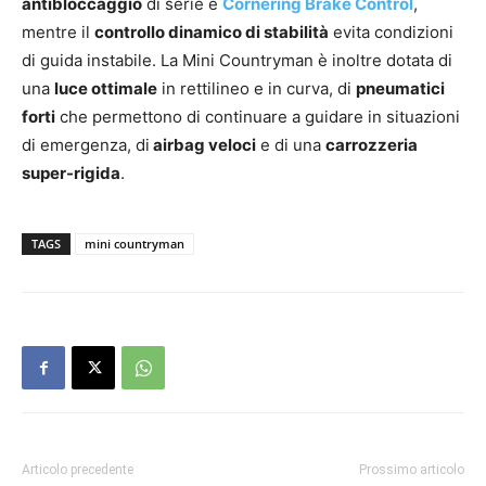
antibloccaggio
di serie e
Cornering Brake Control
,
mentre il
controllo dinamico di stabilità
evita condizioni
di guida instabile. La Mini Countryman è inoltre dotata di
una
luce ottimale
in rettilineo e in curva, di
pneumatici
forti
che permettono di continuare a guidare in situazioni
di emergenza, di
airbag veloci
e di una
carrozzeria
super-rigida
.
TAGS
mini countryman
Articolo precedente
Prossimo articolo