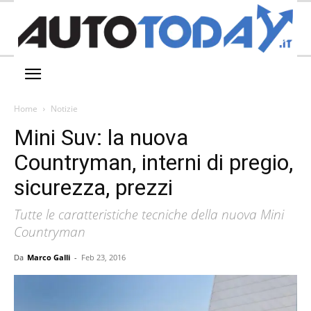
Home
Notizie
Mini Suv: la nuova
Countryman, interni di pregio,
sicurezza, prezzi
Tutte le caratteristiche tecniche della nuova Mini
Countryman
Da
Marco Galli
-
Feb 23, 2016