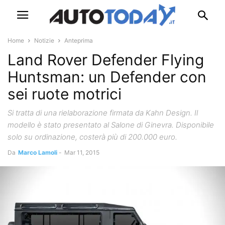
Home
Notizie
Anteprima
Land Rover Defender Flying
Huntsman: un Defender con
sei ruote motrici
Si tratta di una rielaborazione firmata da Kahn Design. Il
modello è stato presentato al Salone di Ginevra. Disponibile
solo su ordinazione, costerà più di 200.000 euro.
Da
Marco Lamoli
-
Mar 11, 2015