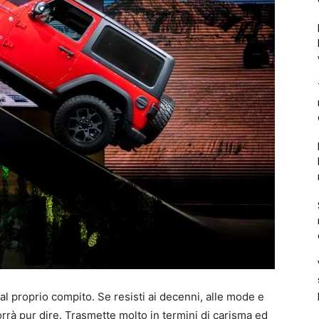
l proprio compito. Se resisti ai decenni, alle mode e
rrà pur dire. Trasmette molto in termini di carisma ed