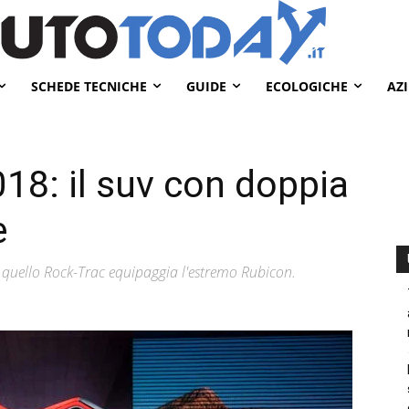
SCHEDE TECNICHE
GUIDE
ECOLOGICHE
AZ
18: il suv con doppia
e
quello Rock-Trac equipaggia l'estremo Rubicon.