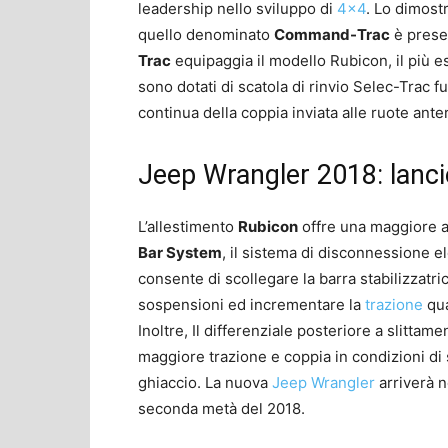
leadership nello sviluppo di
4×4
. Lo dimostr
quello denominato
Command-Trac
è prese
Trac
equipaggia il modello Rubicon, il più es
sono dotati di scatola di rinvio Selec-Trac f
continua della coppia inviata alle ruote anter
Jeep Wrangler 2018: lanc
L’allestimento
Rubicon
offre una maggiore ar
Bar System
, il sistema di disconnessione ele
consente di scollegare la barra stabilizzatr
sospensioni ed incrementare la
trazione
qua
Inoltre, Il differenziale posteriore a slittame
maggiore trazione e coppia in condizioni di
ghiaccio. La nuova
Jeep Wrangler
arriverà 
seconda metà del 2018.