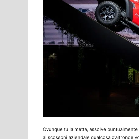
Ovunque tu la metta, assolve puntualmente a
ai scossoni aziendale qualcosa d’altronde vo