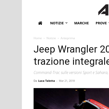
NOTIZIE
MARCHE
PROVE
Home
Notizie
Anteprima
Jeep Wrangler 20
trazione integral
Command-Trac sulle versioni Sport e Sahara, 
Da
Luca Talotta
-
Mar 21, 2018