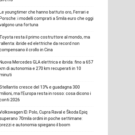
Le youngtimer che hanno battuto oro, Ferrari e
Porsche: i modelli comprati a 5mila euro che oggi
valgono una fortuna
Toyota resta il primo costruttore al mondo, ma
rallenta: ibride ed elettriche da record non
compensano il crollo in Cina
Nuova Mercedes GLA elettrica e ibrida: fino a 657
km di autonomia e 270 km recuperati in 10
minuti
Stellantis cresce del 13% e guadagna 300
milioni, ma l’Europa resta in rosso: cosa dicono i
conti 2026
Volkswagen ID. Polo, Cupra Raval e Škoda Epiq
superano 70mila ordini in poche settimane:
prezzi e autonomia spiegano il boom