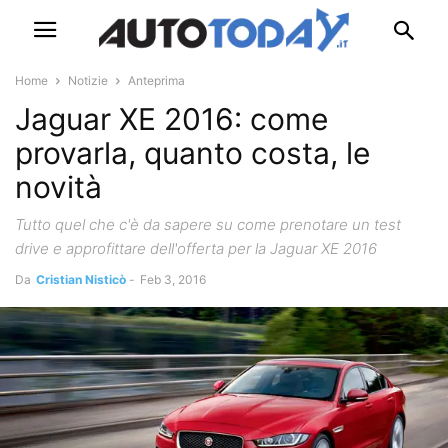
Home
Notizie
Anteprima
Jaguar XE 2016: come
provarla, quanto costa, le
novità
Tutto quel che c'è da sapere su come prenotare un test
drive e approfittare dell'offerta per la Jaguar XE 2016
Da
Cristian Nisticò
-
Feb 3, 2016