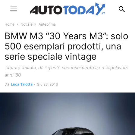
Home
Notizie
Anteprima
BMW M3 “30 Years M3”: solo
500 esemplari prodotti, una
serie speciale vintage
Tiratura limitata, dà il giusto riconoscimento a un capolavoro
anni '80
Da
Luca Talotta
-
Giu 28, 2016