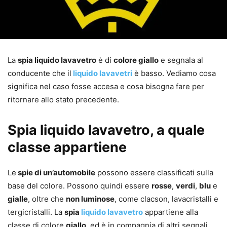
La
spia liquido lavavetro
è di
colore giallo
e segnala al
conducente che il
liquido lavavetri
è basso. Vediamo cosa
significa nel caso fosse accesa e cosa bisogna fare per
ritornare allo stato precedente.
Spia liquido lavavetro, a quale
classe appartiene
Le
spie di un’automobile
possono essere classificati sulla
base del colore. Possono quindi essere
rosse
,
verdi
,
blu
e
gialle
, oltre che
non luminose
, come clacson, lavacristalli e
tergicristalli. La
spia
liquido lavavetro
appartiene alla
classe di colore
giallo
, ed è in compagnia di altri segnali