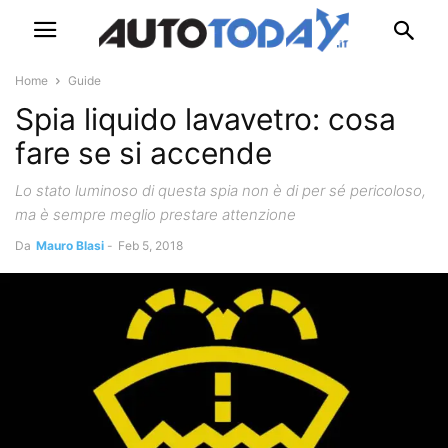
Home
Guide
Spia liquido lavavetro: cosa
fare se si accende
Lo stato luminoso di questa spia non è di per sé pericoloso,
ma è sempre meglio prestare attenzione
Da
Mauro Blasi
-
Feb 5, 2018