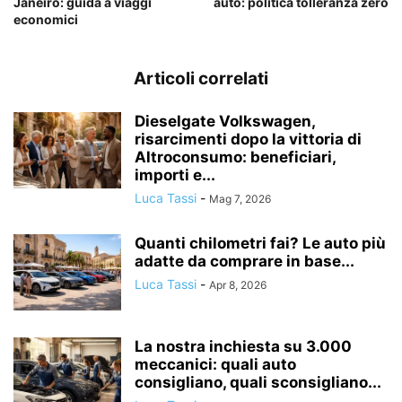
Janeiro: guida a viaggi
auto: politica tolleranza zero
economici
Articoli correlati
Dieselgate Volkswagen,
risarcimenti dopo la vittoria di
Altroconsumo: beneficiari,
importi e...
Luca Tassi
-
Mag 7, 2026
Quanti chilometri fai? Le auto più
adatte da comprare in base...
Luca Tassi
-
Apr 8, 2026
La nostra inchiesta su 3.000
meccanici: quali auto
consigliano, quali sconsigliano...