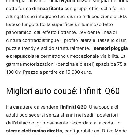
L’energia “maschia” della
Hyundai i20
è sfogata, nel look
sotto forma di
linea filante
con gruppi ottici dalla forma
allungata che integrano luci diurne e di posizione a LED.
Esteso lungo tutto la superficie un luminoso tetto
panoramico, dall’effetto flottante. L’evidente linea di
cintura contraddistingue il profilo laterale, tassello di un
puzzle trendy e solido strutturalmente. I
sensori pioggia
e crepuscolare
permettono un’eccezionale visibilità. La
gamma motorizzazioni (benzina e diesel) spazia da 75 a
100 Cv. Prezzo a partire da 15.600 euro.
Migliori auto coupé: Infiniti Q60
Ha carattere da vendere l’
Infiniti Q60
. Una coppia di
adulti può sedersi senza affanni nei sedili posteriori
dell’abitacolo, grintosamente raccordato alla coda. Lo
sterzo elettronico diretto
, configurabile col Drive Mode