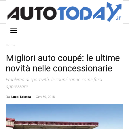
Home
Migliori auto coupé: le ultime
novità nelle concessionarie
Emblema di sportività, le coupé sanno come farsi
apprezzare.
Da
Luca Talotta
-
Gen 30, 2018