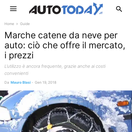
Home
Guide
Marche catene da neve per
auto: ciò che offre il mercato,
i prezzi
L’utilizzo è ancora frequente, grazie anche ai costi
convenienti
Da
Mauro Blasi
-
Gen 19, 2018