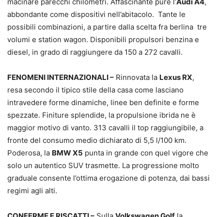
macinare parecchi chilometri. Affascinante pure l’
Audi A4
,
abbondante come dispositivi nell’abitacolo. Tante le
possibili combinazioni, a partire dalla scelta fra berlina tre
volumi e station wagon. Disponibili propulsori benzina e
diesel, in grado di raggiungere da 150 a 272 cavalli.
FENOMENI INTERNAZIONALI –
Rinnovata la
Lexus RX
,
resa secondo il tipico stile della casa come lasciano
intravedere forme dinamiche, linee ben definite e forme
spezzate. Finiture splendide, la propulsione ibrida ne è
maggior motivo di vanto. 313 cavalli il top raggiungibile, a
fronte del consumo medio dichiarato di 5,5 l/100 km.
Poderosa, la
BMW X5
punta in grande con quel vigore che
solo un autentico SUV trasmette. La progressione molto
graduale consente l’ottima erogazione di potenza, dai bassi
regimi agli alti.
CONFERME E RISCATTI –
Sulla
Volkswagen Golf
la