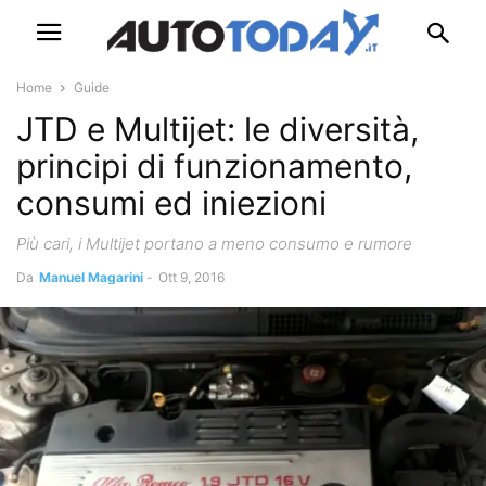
Home
Guide
JTD e Multijet: le diversità,
principi di funzionamento,
consumi ed iniezioni
Più cari, i Multijet portano a meno consumo e rumore
Da
Manuel Magarini
-
Ott 9, 2016