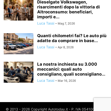
Dieselgate Volkswagen,
risarcimenti dopo la vittoria di
Altroconsumo: beneficiari,
importi e...
Luca Tassi
-
Mag 7, 2026
Quanti chilometri fai? Le auto più
adatte da comprare in base...
Luca Tassi
-
Apr 8, 2026
La nostra inchiesta su 3.000
meccanici: quali auto
consigliano, quali sconsigliano...
Luca Tassi
-
Mar 16, 2026
© 2013 - 2026 Copyright Autotoday.it - P. IVA 05410020969