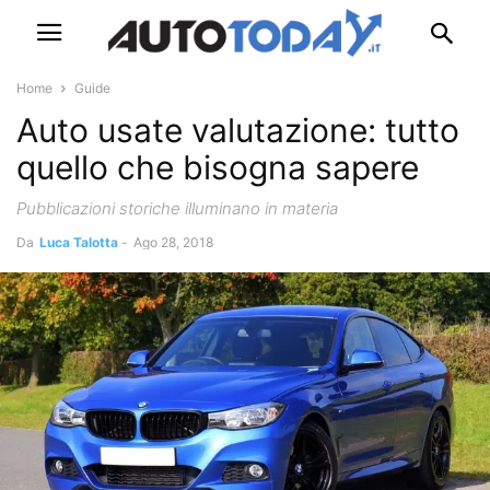
Home
Guide
Auto usate valutazione: tutto
quello che bisogna sapere
Pubblicazioni storiche illuminano in materia
Da
Luca Talotta
-
Ago 28, 2018