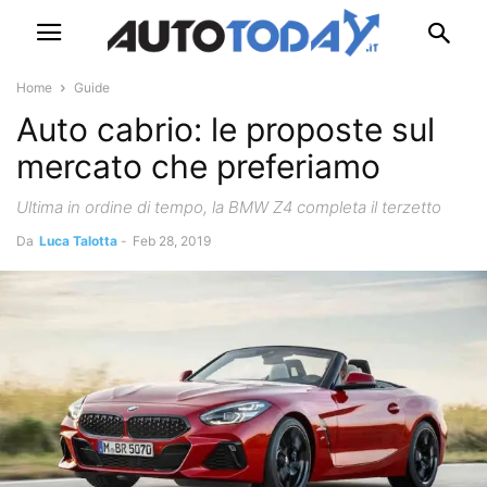
Home
Guide
Auto cabrio: le proposte sul
mercato che preferiamo
Ultima in ordine di tempo, la BMW Z4 completa il terzetto
Da
Luca Talotta
-
Feb 28, 2019