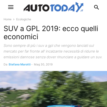
Home
Ecologiche
SUV a GPL 2019: ecco quelli
economici
Sono sempre di più i suv a gpl che vengono lanciati sul
mercato per far fronte all' incalzante necessità di ridurre le
emissioni dannose senza dover rinunciare a guidare un suv.
Da
Stefano Marotti
-
Mag 30, 2019