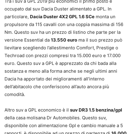
Tra i suv a GPL 2019 più economici il primo posto è
occupato dal suv Dacia Duster alimentato a GPL. In
particolare,
Dacia Duster 4X2 GPL 1.6 SCe
monta un
propulsore da 115 cavalli con una coppia massima di 156
Nm. Questo suv ha un prezzo di listino che parte per la
versione Essential da
13.550
euro
ma il suo prezzo può
lievitare scegliendo l’allestimento Comfort, Prestige o
Techroad con prezzi compresi tra 15.000 euro e 17.000
euro. Questo suv a GPL è apprezzato da chi bada alla
sostanza e meno alla forma anche se negli ultimi anni
Dacia ha apportato dei miglioramenti all’interno
dell’abitacolo che conferiscono all’auto ancora più
comodità.
Altro suv a GPL economico è il
suv DR3 1.5 benzina/gpl
della casa molisana Dr Automobiles. Questo suv,
disponibile con alimentazione Gpl e cambio manuale a 5
rapporti, è disponibile ad un prezzo di partenza di
16.000