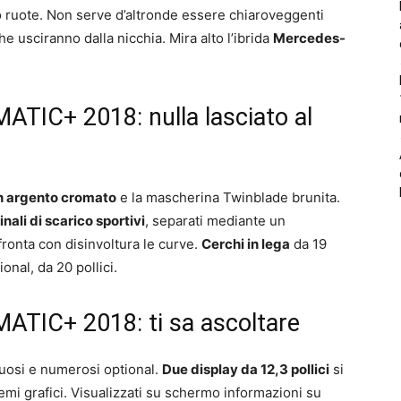
o ruote. Non serve d’altronde essere chiaroveggenti
e usciranno dalla nicchia. Mira alto l’ibrida
Mercedes-
TIC+ 2018: nulla lasciato al
 in argento cromato
e la mascherina Twinblade brunita.
nali di scarico sportivi
, separati mediante un
fronta con disinvoltura le curve.
Cerchi in lega
da 19
ional, da 20 pollici.
TIC+ 2018: ti sa ascoltare
suosi e numerosi optional.
Due display da 12,3 pollici
si
mi grafici. Visualizzati su schermo informazioni su