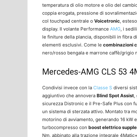
temperatura di olio motore e olio del cambio
coppia erogata, pressione di sovralimentaz
col touchpad centrale o
Voicetronic
, esteso
display. Il volante Performance
AMG
, i sedi
le finiture della plancia, disponibili in fibra
elementi esclusivi. Come le
combinazioni 
nero/rosso bengala e marrone caffè/grigio
Mercedes-AMG CLS 53 4MA
Condivisi invece con la
Classe S
diversi sis
aggiuntivo che annovera
Blind Spot Assist
,
sicurezza Distronic e il Pre-Safe Plus con fu
un sistema di sterzata attivo. Montato tra 
motorino di avviamento, generando 16 kW e 2
turbocompresso con
boost elettrico supp
Nm, abbinato alla trazione integrale 4Mati