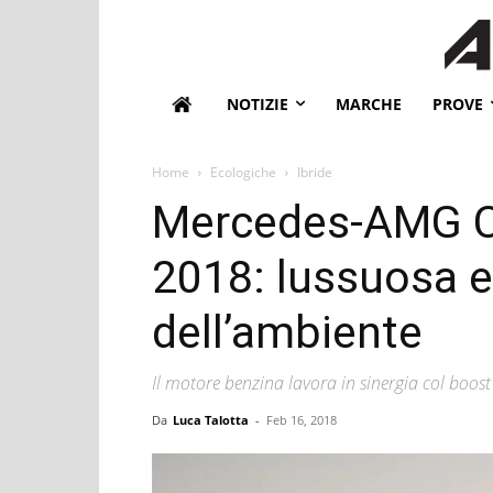
NOTIZIE
MARCHE
PROVE
Home
Ecologiche
Ibride
Mercedes-AMG 
2018: lussuosa e
dell’ambiente
Il motore benzina lavora in sinergia col boost 
Da
Luca Talotta
-
Feb 16, 2018