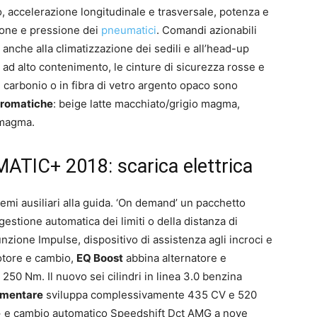
, accelerazione longitudinale e trasversale, potenza e
ione e pressione dei
pneumatici
. Comandi azionabili
 anche alla climatizzazione dei sedili e all’head-up
li ad alto contenimento, le cinture di sicurezza rosse e
 di carbonio o in fibra di vetro argento opaco sono
cromatiche
: beige latte macchiato/grigio magma,
 magma.
TIC+ 2018: scarica elettrica
temi ausiliari alla guida. ‘On demand’ un pacchetto
 gestione automatica dei limiti o della distanza di
nzione Impulse, dispositivo di assistenza agli incroci e
motore e cambio,
EQ Boost
abbina alternatore e
50 Nm. Il nuovo sei cilindri in linea 3.0 benzina
lementare
sviluppa complessivamente 435 CV e 520
c+ e cambio automatico Speedshift Dct AMG a nove