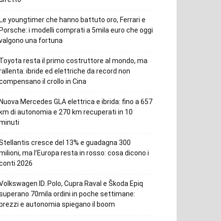
Le youngtimer che hanno battuto oro, Ferrari e
Porsche: i modelli comprati a 5mila euro che oggi
valgono una fortuna
Toyota resta il primo costruttore al mondo, ma
rallenta: ibride ed elettriche da record non
compensano il crollo in Cina
Nuova Mercedes GLA elettrica e ibrida: fino a 657
km di autonomia e 270 km recuperati in 10
minuti
Stellantis cresce del 13% e guadagna 300
milioni, ma l’Europa resta in rosso: cosa dicono i
conti 2026
Volkswagen ID. Polo, Cupra Raval e Škoda Epiq
superano 70mila ordini in poche settimane:
prezzi e autonomia spiegano il boom