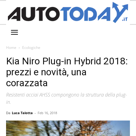
Home
Ecologiche
Kia Niro Plug-in Hybrid 2018:
prezzi e novità, una
corazzata
Resistenti acciai AHSS compongono la struttura della plug-
in.
Da
Luca Talotta
-
Feb 16, 2018