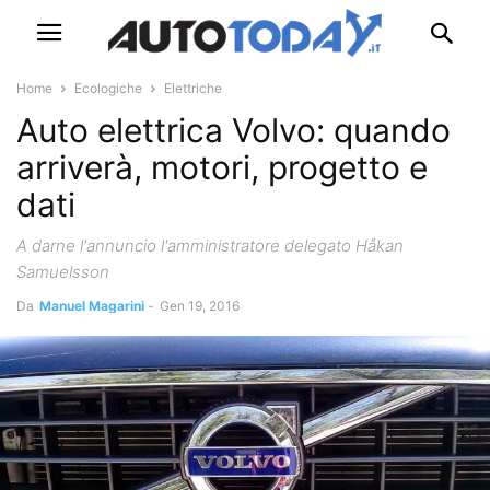
Home
Ecologiche
Elettriche
Auto elettrica Volvo: quando
arriverà, motori, progetto e
dati
A darne l'annuncio l'amministratore delegato Håkan
Samuelsson
Da
Manuel Magarini
-
Gen 19, 2016