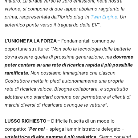
maturo. La strada verso le zero emissioni, nella nostra
visione, si compone di due tappe: abbiamo raggiunto la
prima, rappresentata dall’ibrido plug-in
Twin Engine
. Un
autentico ponte verso il traguardo delle EV”
.
L’UNIONE FA LA FORZA –
Fondamentali comunque
opportune strutture:
“Non solo la tecnologia delle batterie
dovrà essere quella di prossima generazione, ma
dovremo
poter contare su una rete di ricarica rapida il più possibile
ramificata
. Non possiamo immaginare che ciascun
Costruttore metta in piedi autonomamente una propria
rete di ricarica veloce, Bisogna collaborare, e soprattutto
adottare uno standard comune per permettere ai clienti di
marchi diversi di ricaricare ovunque le vetture”
.
LUSSO RICHIESTO –
Difficile l’uscita di un modello
compatto:
“
Per noi
–
spiega l’amministratore delegato
–
un’elettrica di alta gamma è più realistica
. Siamo convinti