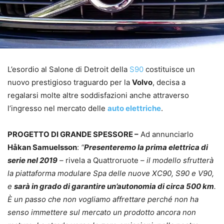
L’esordio al Salone di Detroit della
S90
costituisce un
nuovo prestigioso traguardo per la
Volvo
, decisa a
regalarsi molte altre soddisfazioni anche attraverso
l’ingresso nel mercato delle
auto elettriche
.
PROGETTO DI GRANDE SPESSORE –
Ad annunciarlo
Håkan Samuelsson
:
“
Presenteremo la prima elettrica di
serie nel 2019
–
rivela a Quattroruote
– il modello sfrutterà
la piattaforma modulare Spa delle nuove XC90, S90 e V90,
e
sarà in grado di garantire un’autonomia di circa 500 km
.
È un passo che non vogliamo affrettare perché non ha
senso immettere sul mercato un prodotto ancora non