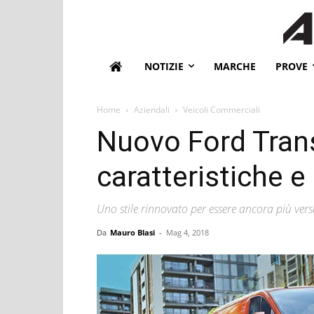
NOTIZIE
MARCHE
PROVE
Home
Aziendali
Veicoli Commerciali
Nuovo Ford Tran
caratteristiche e 
Uno stile rinnovato per essere ancora più vers
Da
Mauro Blasi
-
Mag 4, 2018