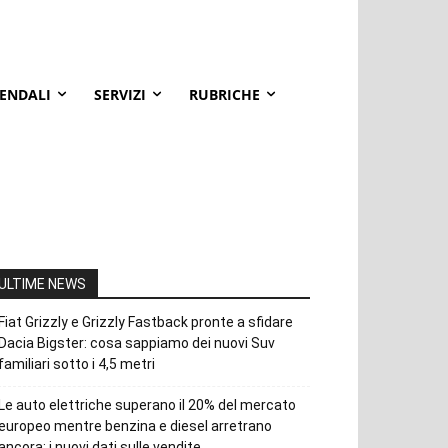
IENDALI
SERVIZI
RUBRICHE
ULTIME NEWS
Fiat Grizzly e Grizzly Fastback pronte a sfidare
Dacia Bigster: cosa sappiamo dei nuovi Suv
familiari sotto i 4,5 metri
Le auto elettriche superano il 20% del mercato
europeo mentre benzina e diesel arretrano
ancora: i nuovi dati sulle vendite