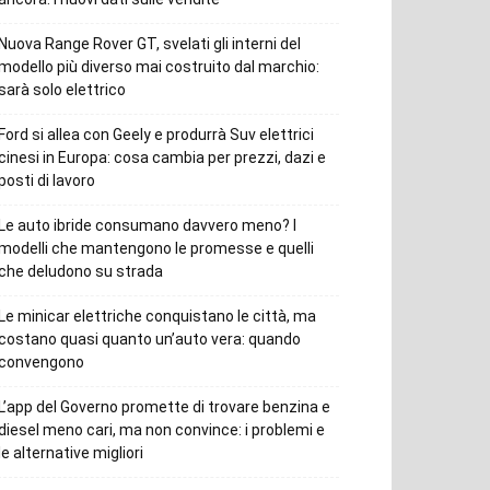
Nuova Range Rover GT, svelati gli interni del
modello più diverso mai costruito dal marchio:
sarà solo elettrico
Ford si allea con Geely e produrrà Suv elettrici
cinesi in Europa: cosa cambia per prezzi, dazi e
posti di lavoro
Le auto ibride consumano davvero meno? I
modelli che mantengono le promesse e quelli
che deludono su strada
Le minicar elettriche conquistano le città, ma
costano quasi quanto un’auto vera: quando
convengono
L’app del Governo promette di trovare benzina e
diesel meno cari, ma non convince: i problemi e
le alternative migliori