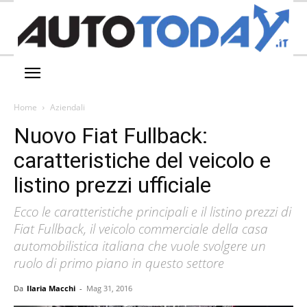
Home
Aziendali
Nuovo Fiat Fullback:
caratteristiche del veicolo e
listino prezzi ufficiale
Ecco le caratteristiche principali e il listino prezzi di
Fiat Fullback, il veicolo commerciale della casa
automobilistica italiana che vuole svolgere un
ruolo di primo piano in questo settore
Da
Ilaria Macchi
-
Mag 31, 2016