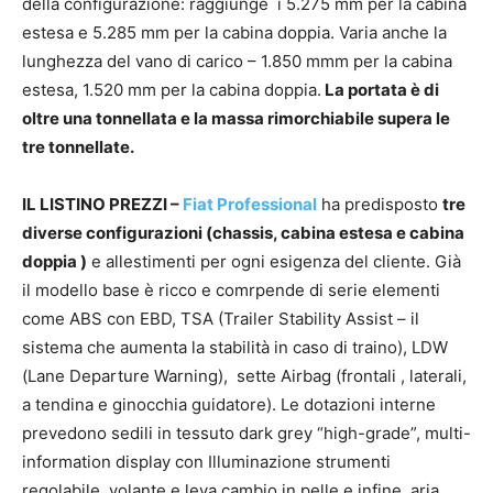
della configurazione: raggiunge i 5.275 mm per la cabina
estesa e 5.285 mm per la cabina doppia. Varia anche la
lunghezza del vano di carico – 1.850 mmm per la cabina
estesa, 1.520 mm per la cabina doppia.
La portata è di
oltre una tonnellata e la massa rimorchiabile supera le
tre tonnellate.
IL LISTINO PREZZI –
Fiat Professional
ha predisposto
tre
diverse configurazioni (chassis, cabina estesa e cabina
doppia )
e allestimenti per ogni esigenza del cliente. Già
il modello base è ricco e comrpende di serie elementi
come ABS con EBD, TSA (Trailer Stability Assist – il
sistema che aumenta la stabilità in caso di traino), LDW
(Lane Departure Warning), sette Airbag (frontali , laterali,
a tendina e ginocchia guidatore). Le dotazioni interne
prevedono sedili in tessuto dark grey “high-grade”, multi-
information display con Illuminazione strumenti
regolabile, volante e leva cambio in pelle e infine, aria