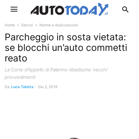
Home
Servizi
Norme e Assicurazioni
Parcheggio in sosta vietata:
se blocchi un’auto commetti
reato
La Corte d'Appello di Palermo ribadische 'vecchi'
provvedimenti
Da
Luca Talotta
-
Giu 2, 2016