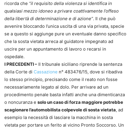
ricorda che
“il requisito della violenza si identifica in
qualsiasi mezzo idoneo a privare coattivamente l’offeso
della libertà di determinazione e di azione”
. Il che può
avvenire bloccando l’unica uscita di una via privata, specie
se a questo si aggiunge pure un eventuale danno specifico
che la sosta vietata arreca al guidatore impegnato ad
uscire per un appuntamento di lavoro o recarsi in
ospedale.
I PRECEDENTI –
Il tribunale siciliano riprende la sentenza
della Corte di
Cassazione
n° 483476/15, dove si ribadiva
lo stesso principio, precisando come il reato non fosse
necessariamente legato al dolo. Per arrivare ad un
procedimento penale basta infatti anche una dimenticanza
o noncuranza e
solo un caso di forza maggiore potrebbe
scagionare l’automobilista colpevole di sosta vietata
, ad
esempio la necessità di lasciare la macchina in sosta
vietata per portare un ferito al vicino Pronto Soccorso. Un