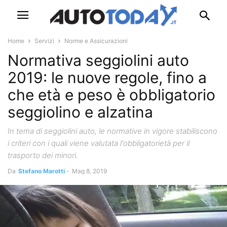
Home
Servizi
Norme e Assicurazioni
Normativa seggiolini auto
2019: le nuove regole, fino a
che età e peso è obbligatorio
seggiolino e alzatina
In tema di seggiolini auto, le normative in vigore stabiliscono
i criteri con i quali viene valutata l'obbligatorietà per il
trasporto dei minori.
Da
Stefano Marotti
-
Mag 8, 2019