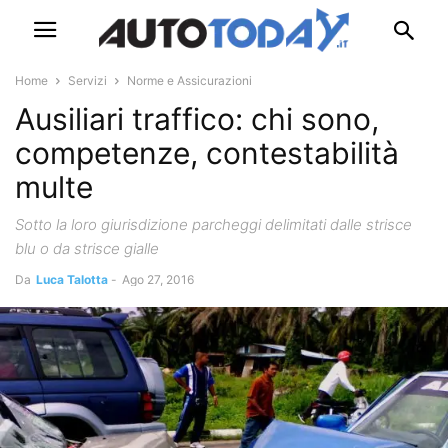
Home
Servizi
Norme e Assicurazioni
Ausiliari traffico: chi sono,
competenze, contestabilità
multe
Sotto la loro giurisdizione parcheggi delimitati dalle strisce
blu o da strisce gialle
Da
Luca Talotta
-
Ago 27, 2016