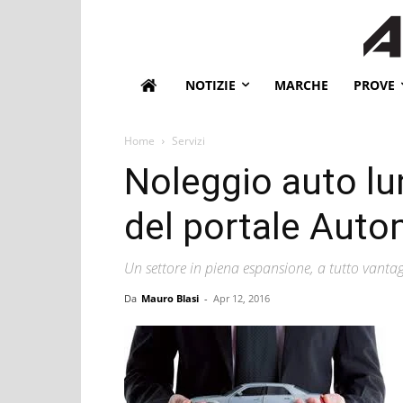
NOTIZIE
MARCHE
PROVE
Home
Servizi
Noleggio auto lu
del portale Auto
Un settore in piena espansione, a tutto vantag
Da
Mauro Blasi
-
Apr 12, 2016