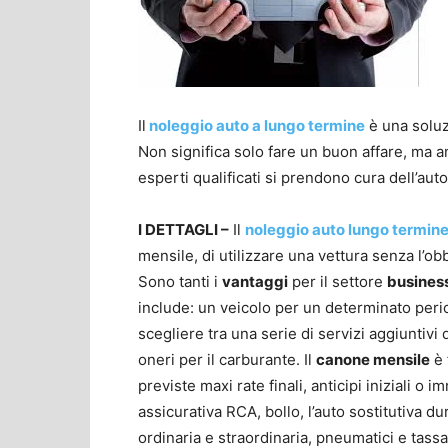
Il
noleggio auto a lungo termine
è una soluz
Non significa solo fare un buon affare, ma 
esperti qualificati si prendono cura dell’auto
I DETTAGLI –
Il
noleggio auto lungo termin
mensile, di utilizzare una vettura senza l’obb
Sono tanti i
vantaggi
per il settore
busines
include: un veicolo per un determinato perio
scegliere tra una serie di servizi aggiuntivi 
oneri per il carburante. Il
canone mensile
è 
previste maxi rate finali, anticipi iniziali o 
assicurativa RCA, bollo, l’auto sostitutiva d
ordinaria e straordinaria, pneumatici e tassa