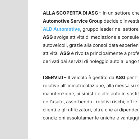
ALLA SCOPERTA DI ASG –
In un settore che
Automotive Service Group
decide d’investir
ALD Automotive
, gruppo leader nel settor
ASG
svolge attività di mediazione e consule
autoveicoli, grazie alla consolidata esperienz
attività.
ASG
è rivolta principalmente a prof
derivati dai servizi di noleggio auto a lungo 
I SERVIZI –
Il veicolo è gestito da
ASG
per l’
relative all’immatricolazione, alla messa su st
manutenzione, ai sinistri e alle auto in sost
dell’usato, assorbendo i relativi rischi; offre 
clienti e gli utilizzatori, oltre che ai dipende
condizioni assolutamente uniche e vantagg