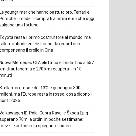
Le youngtimer che hanno battuto oro, Ferrari e
Porsche: i modelli comprati a 5mila euro che oggi
valgono una fortuna
Toyota resta il primo costruttore al mondo, ma
rallenta: ibride ed elettriche da record non
compensano il crollo in Cina
Nuova Mercedes GLA elettrica e ibrida: fino a 657
km di autonomia e 270 km recuperati in 10
minuti
Stellantis cresce del 13% e guadagna 300
milioni, ma l’Europa resta in rosso: cosa dicono i
conti 2026
Volkswagen ID. Polo, Cupra Raval e Škoda Epiq
superano 70mila ordini in poche settimane:
prezzi e autonomia spiegano il boom