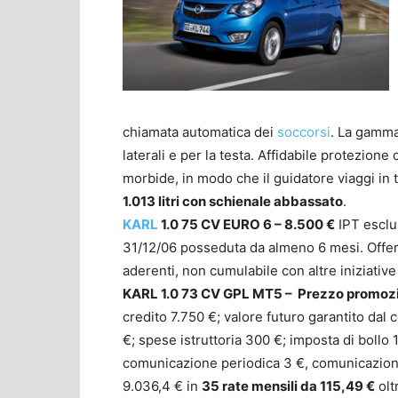
chiamata automatica dei
soccorsi
. La gamma 
laterali e per la testa. Affidabile protezio
morbide, in modo che il guidatore viaggi in t
1.013 litri con schienale abbassato
.
KARL
1.0 75 CV EURO 6 – 8.500 €
IPT esclu
31/12/06 posseduta da almeno 6 mesi. Offert
aderenti, non cumulabile con altre iniziative
KARL 1.0 73 CV GPL MT5 – Prezzo promozi
credito 7.750 €; valore futuro garantito dal 
€; spese istruttoria 300 €; imposta di bollo
comunicazione periodica 3 €, comunicazione 
9.036,4 € in
35 rate mensili da 115,49 €
olt