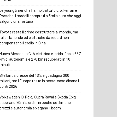
Le youngtimer che hanno battuto oro, Ferrari e
Porsche: i modelli comprati a 5mila euro che oggi
valgono una fortuna
Toyota resta il primo costruttore al mondo, ma
rallenta: ibride ed elettriche da record non
compensano il crollo in Cina
Nuova Mercedes GLA elettrica e ibrida: fino a 657
km di autonomia e 270 km recuperati in 10
minuti
Stellantis cresce del 13% e guadagna 300
milioni, ma l’Europa resta in rosso: cosa dicono i
conti 2026
Volkswagen ID. Polo, Cupra Raval e Škoda Epiq
superano 70mila ordini in poche settimane:
prezzi e autonomia spiegano il boom