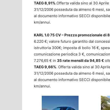
TAEG 8,91%
.Offerta valida sino al 30 April
31/12/2006 posseduta da almeno 6 mesi, sal
al documento informativo SECCI disponibil
km/annui.
KARL 1.0 75 CV – Prezzo promozionale di 
6.220 €; valore futuro garantito dal concess
istruttoria 300€; imposta di bollo 16 €, sp
comunicazione periodica 3 €, comunicazione 
7.276,65 € in
35 rate mensili da 94,85 €
olt
TAEG 9,66%
. Offerta valida sino al 30 Apr
31/12/2006 posseduta da almeno 6 mesi, sal
al documento informativo SECCI disponibil
km/annui.