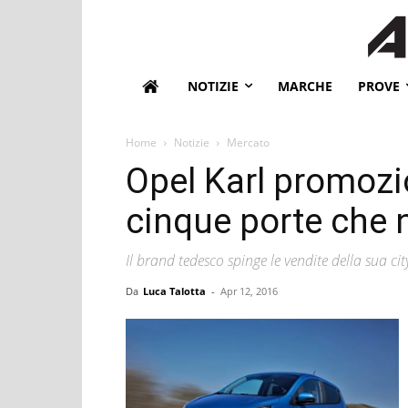
NOTIZIE
MARCHE
PROVE
Home
Notizie
Mercato
Opel Karl promozio
cinque porte che n
Il brand tedesco spinge le vendite della sua ci
Da
Luca Talotta
-
Apr 12, 2016