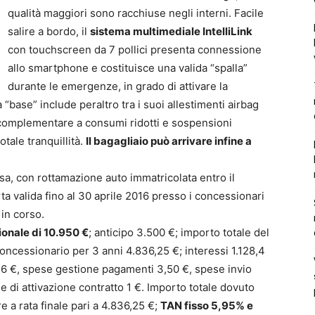
qualità maggiori sono racchiuse negli interni. Facile
salire a bordo, il
sistema multimediale IntelliLink
con touchscreen da 7 pollici presenta connessione
allo smartphone e costituisce una valida “spalla”
durante le emergenze, in grado di attivare la
“base” include peraltro tra i suoi allestimenti airbag
ne complementare a consumi ridotti e sospensioni
otale tranquillità.
Il bagagliaio può arrivare infine a
sa, con rottamazione auto immatricolata entro il
a valida fino al 30 aprile 2016 presso i concessionari
 in corso.
onale di 10.950 €
; anticipo 3.500 €; importo totale del
concessionario per 3 anni 4.836,25 €; interessi 1.128,4
 16 €, spese gestione pagamenti 3,50 €, spese invio
di attivazione contratto 1 €. Importo totale dovuto
re a rata finale pari a 4.836,25 €;
TAN fisso 5,95% e