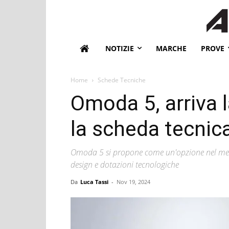
NOTIZIE
MARCHE
PROVE
Home
Schede Tecniche
Omoda 5, arriva l
la scheda tecnic
Omoda 5 si propone come un'opzione nel merc
design e dotazioni tecnologiche
Da
Luca Tassi
-
Nov 19, 2024