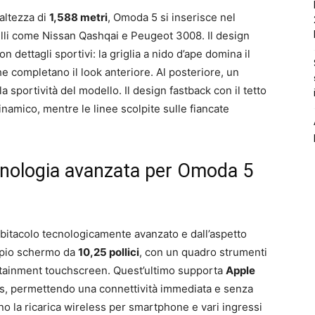
altezza di
1,588 metri
, Omoda 5 si inserisce nel
i come Nissan Qashqai e Peugeot 3008. Il design
 dettagli sportivi: la griglia a nido d’ape domina il
e completano il look anteriore. Al posteriore, un
a sportività del modello. Il design fastback con il tetto
inamico, mentre le linee scolpite sulle fiancate
tecnologia avanzata per Omoda 5
bitacolo tecnologicamente avanzato e dall’aspetto
ppio schermo da
10,25 pollici
, con un quadro strumenti
otainment touchscreen. Quest’ultimo supporta
Apple
ss, permettendo una connettività immediata e senza
ano la ricarica wireless per smartphone e vari ingressi