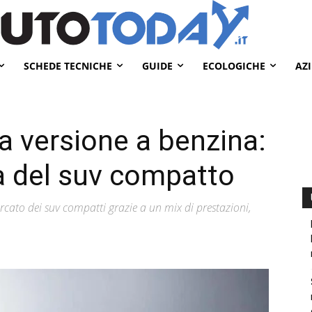
SCHEDE TECNICHE
GUIDE
ECOLOGICHE
AZ
a versione a benzina:
a del suv compatto
ato dei suv compatti grazie a un mix di prestazioni,