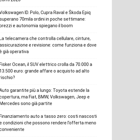
Volkswagen ID. Polo, Cupra Raval e Škoda Epiq
superano 70mila ordini in poche settimane:
prezzi e autonomia spiegano il boom
La telecamera che controlla cellulare, cinture,
assicurazione e revisione: come funziona e dove
è già operativa
Fisker Ocean, il SUV elettrico crolla da 70.000 a
13.500 euro: grande affare o acquisto ad alto
rischio?
Auto garantite più a lungo: Toyota estende la
copertura, ma Fiat, BMW, Volkswagen, Jeep e
Mercedes sono già partite
Finanziamento auto a tasso zero: costi nascosti
e condizioni che possono rendere l’offerta meno
conveniente