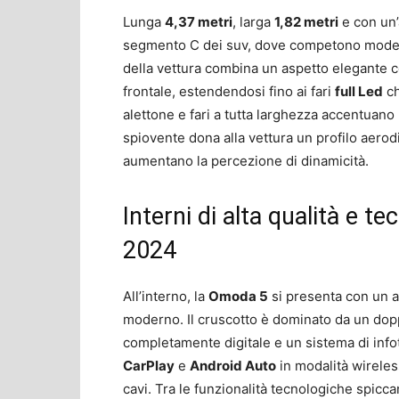
Lunga
4,37 metri
, larga
1,82 metri
e con un’
segmento C dei suv, dove competono modell
della vettura combina un aspetto elegante con
frontale, estendendosi fino ai fari
full Led
ch
alettone e fari a tutta larghezza accentuano l
spiovente dona alla vettura un profilo aerod
aumentano la percezione di dinamicità.
Interni di alta qualità e 
2024
All’interno, la
Omoda 5
si presenta con un a
moderno. Il cruscotto è dominato da un do
completamente digitale e un sistema di inf
CarPlay
e
Android Auto
in modalità wirele
cavi. Tra le funzionalità tecnologiche spicc