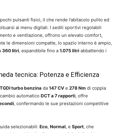
ochi pulsanti fisici, il che rende l’abitacolo pulito ed
uarsi ai menu digitali. I sedili sportivi regolabili
damento e ventilazione, offrono un elevato comfort,
nte le dimensioni compatte, lo spazio interno è ampio,
a
360 litri
, espandibile fino a
1.075 litri
abbattendo i
heda tecnica: Potenza e Efficienza
 TGDI turbo benzina
da
147 CV
e
278 Nm
di coppia
n cambio automatico
DCT a 7 rapporti
, offre
secondi
, confermando le sue prestazioni competitive
guida selezionabili:
Eco
,
Normal
, e
Sport
, che