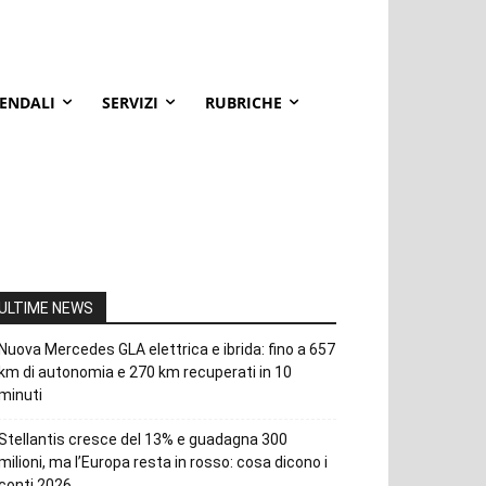
IENDALI
SERVIZI
RUBRICHE
ULTIME NEWS
Nuova Mercedes GLA elettrica e ibrida: fino a 657
km di autonomia e 270 km recuperati in 10
minuti
Stellantis cresce del 13% e guadagna 300
milioni, ma l’Europa resta in rosso: cosa dicono i
conti 2026