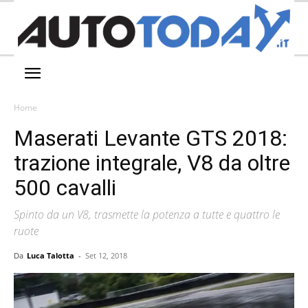
Home
Maserati Levante GTS 2018:
trazione integrale, V8 da oltre
500 cavalli
Spinto da un V8, trasmette la potenza a tutte e quattro le
ruote
Da
Luca Talotta
-
Set 12, 2018