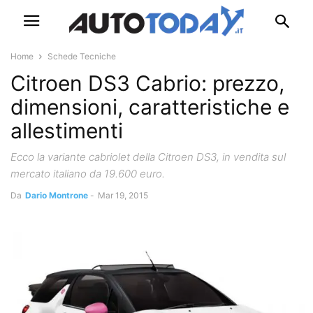
Home
Schede Tecniche
Citroen DS3 Cabrio: prezzo,
dimensioni, caratteristiche e
allestimenti
Ecco la variante cabriolet della Citroen DS3, in vendita sul
mercato italiano da 19.600 euro.
Da
Dario Montrone
-
Mar 19, 2015