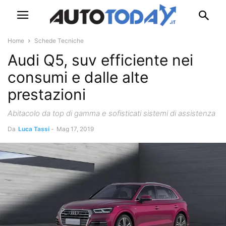
Home
Schede Tecniche
Audi Q5, suv efficiente nei
consumi e dalle alte
prestazioni
Abitacolo da top di gamma e sofisticati sistemi di assistenza
Da
Luca Tassi
-
Mag 17, 2019