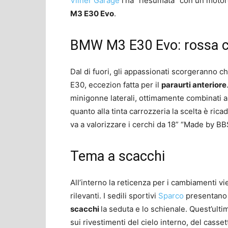
Vilner Garage
l’ha “riesumata” con un motore
M3 E30 Evo
.
BMW M3 E30 Evo: rossa co
Dal di fuori, gli appassionati scorgeranno ch
E30, eccezion fatta per il
paraurti anteriore
minigonne laterali, ottimamente combinati al
quanto alla tinta carrozzeria la scelta è ric
va a valorizzare i cerchi da 18” “Made by BB
Tema a scacchi
All’interno la reticenza per i cambiamenti vi
rilevanti. I sedili sportivi
Sparco
presentano 
scacchi
la seduta e lo schienale. Quest’ult
sui rivestimenti del cielo interno, del casset