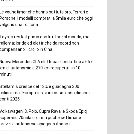
Le youngtimer che hanno battuto oro, Ferrari e
Porsche: i modelli comprati a 5mila euro che oggi
valgono una fortuna
Toyota resta il primo costruttore al mondo, ma
rallenta: ibride ed elettriche da record non
compensano il crollo in Cina
Nuova Mercedes GLA elettrica e ibrida: fino a 657
km di autonomia e 270 km recuperati in 10
minuti
Stellantis cresce del 13% e guadagna 300
milioni, ma l’Europa resta in rosso: cosa dicono i
conti 2026
Volkswagen ID. Polo, Cupra Raval e Škoda Epiq
superano 70mila ordini in poche settimane:
prezzi e autonomia spiegano il boom