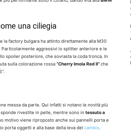
 più performante sotto il cofano, dando vita alla
BMW
me una ciliegia
e la factory bulgara ha attinto direttamente alla M30
. Particolarmente aggressivi lo splitter anteriore e le
lo spoiler posteriore, che sovrasta la coda tronca. In
aduta sulla colorazione rossa
“Cherry Imola Red II”
che
S”.
ene messa da parte. Qui infatti si notano le novità più
sponde rivestite in pelle, mentre sono in
tessuto a
imo motivo viene riproposto anche sui pannelli porta e
to porta oggetti e alla base della leva del
cambio
.