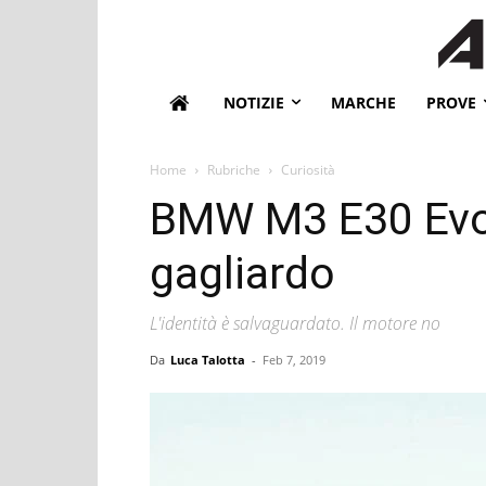
NOTIZIE
MARCHE
PROVE
Home
Rubriche
Curiosità
BMW M3 E30 Evo:
gagliardo
L'identità è salvaguardato. Il motore no
Da
Luca Talotta
-
Feb 7, 2019