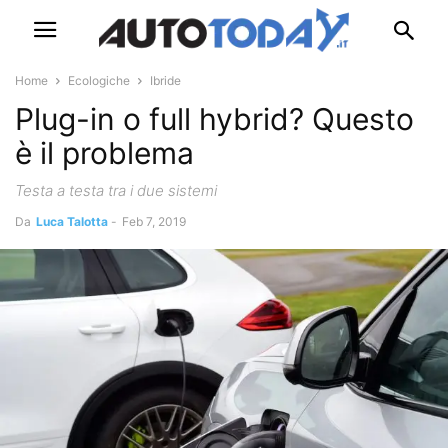
Home
Ecologiche
Ibride
Plug-in o full hybrid? Questo
è il problema
Testa a testa tra i due sistemi
Da
Luca Talotta
-
Feb 7, 2019