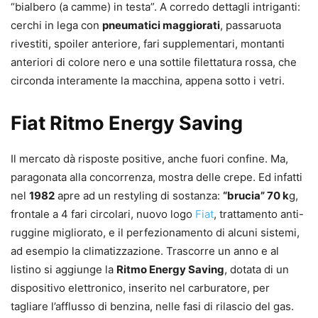
“bialbero (a camme) in testa”. A corredo dettagli intriganti:
cerchi in lega con
pneumatici maggiorati
, passaruota
rivestiti, spoiler anteriore, fari supplementari, montanti
anteriori di colore nero e una sottile filettatura rossa, che
circonda interamente la macchina, appena sotto i vetri.
Fiat Ritmo Energy Saving
Il mercato dà risposte positive, anche fuori confine. Ma,
paragonata alla concorrenza, mostra delle crepe. Ed infatti
nel
1982
apre ad un restyling di sostanza:
“brucia” 70 k
g,
frontale a 4 fari circolari, nuovo logo
Fiat
, trattamento anti-
ruggine migliorato, e il perfezionamento di alcuni sistemi,
ad esempio la climatizzazione. Trascorre un anno e al
listino si aggiunge la
Ritmo Energy Saving
, dotata di un
dispositivo elettronico, inserito nel carburatore, per
tagliare l’afflusso di benzina, nelle fasi di rilascio del gas.