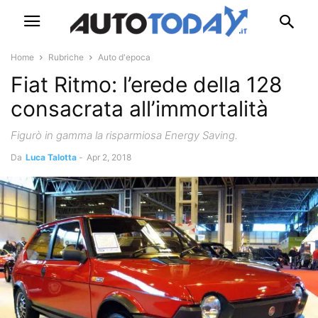
Home
Rubriche
Auto d'epoca
Fiat Ritmo: l’erede della 128
consacrata all’immortalità
Figurò in gamma la risparmiosa Energy Saving.
Da
Luca Talotta
-
Apr 2, 2018