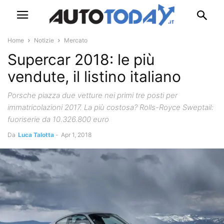
Home
Notizie
Mercato
Supercar 2018: le più
vendute, il listino italiano
Porsche piazza due vetture nei primi tre posti per
immatricolazioni 2017. La più costosa? Rolls-Royce Sweptail:
fuoriserie da 10.326.800 euro
Da
Luca Talotta
-
Apr 1, 2018